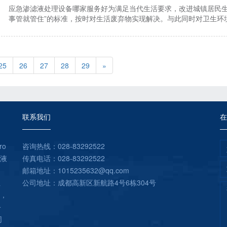
应急渗滤液处理设备哪家服务好为满足当代生活要求，改进城镇居民生
事管就管住”的标准，按时对生活废弃物实现解决。与此同时对卫生环
25
26
27
28
29
»
联系我们
在
ro
咨询热线：028-83292522
滤液
传真电话：028-83292522
邮箱地址：1015235632@qq.com
位
公司地址：成都高新区新航路4号6栋304号
区，
公
同