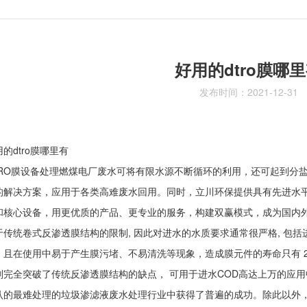
好用的dtro膜哪
发布时间：2021-12-31
的dtro膜哪里有
TRO膜设备处理燃煤电厂废水可将有限水源不断循环的利用，还可起到分
的解决方案，应用于各类高难废水回用。同时，立川环保提供具有先进水
和核心设备，用更优质的产品、更专业的服务，构建双赢模式，成为国内
于传统卷式反渗透膜结构的限制, 因此对进水的水质要求通常很严格, 包括进水
。且在使用中易于产生膜污堵、不易清洗等现象，造成膜元件的寿命只有 2～3
则完全突破了传统反渗透膜结构的缺点， 可用于进水COD高达上万的应用中，
认的最难处理的垃圾渗滤液废水处理行业中获得了普遍的成功。除此以外