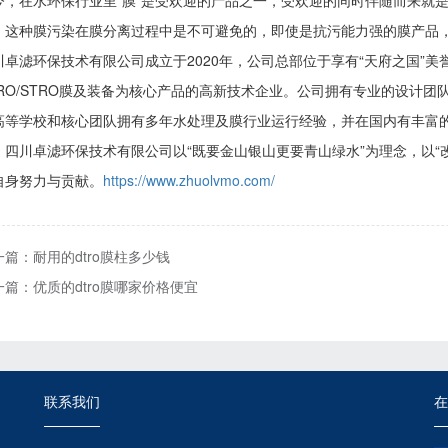
今，在水环保行业里“膜”是受欢迎的产品之一，受欢迎的同时伴随而来就
，这种膜污染在膜分离过程中是不可避免的，即使是抗污能力强的膜产品，
川卓滤环保技术有限公司成立于2020年，公司总部位于享有“天府之国”
TRO/STRO膜及装备为核心产品的高新技术企业。公司拥有专业的设计
高等学校和核心团队拥有多年水处理及膜行业运行经验，并在国内有丰富
。四川卓滤环保技术有限公司以“既要金山银山更要青山绿水”为理念，以“
自身努力与贡献。
https://www.zhuolvmo.com/
一篇：
耐用的dtro膜柱多少钱
一篇：
优质的dtro膜哪家价格便宜
联系我们
在