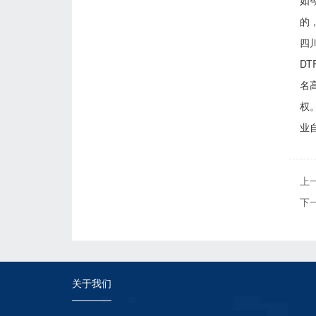
如
的
四
D
名
权
业
上
下
关于我们