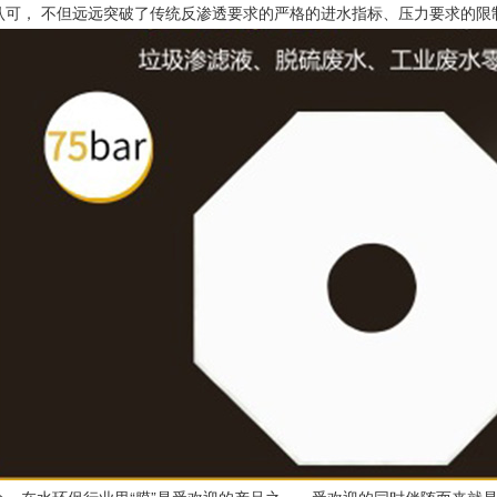
认可， 不但远远突破了传统反渗透要求的严格的进水指标、压力要求的限