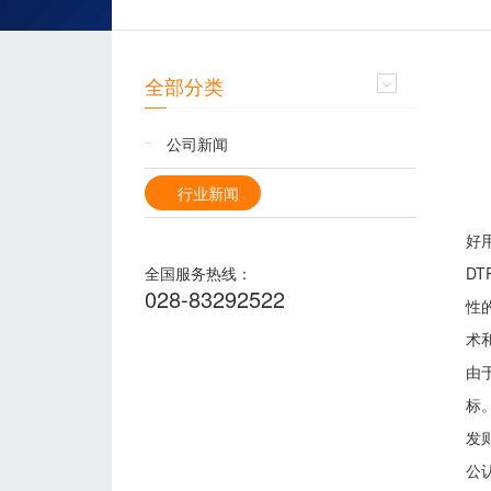
全部分类
公司新闻
行业新闻
好用
全国服务热线：
D
028-83292522
性
术
由
标
发
公